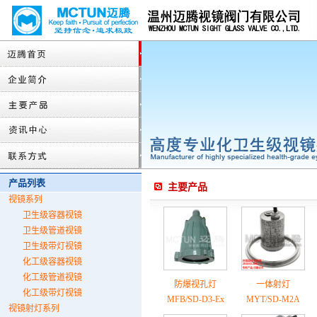
产品列表
主要产品
视镜系列
卫生级容器视镜
卫生级管道视镜
卫生级带灯视镜
化工级容器视镜
化工级管道视镜
防爆视孔灯
一体射灯
化工级带灯视镜
MFB/SD-D3-Ex
MYT/SD-M2A
视镜射灯系列