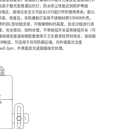
远高于散光型普通白炽灯，防水防尘性能达到防护等级
供给电压，既保证安全又可延长LED或灯杯的使用寿命。配以
高、亮度足。非防爆射灯采用不锈钢材质S30408外壳，
转的双L型铰链支架，可根据物料的高度，反应过程进行调
罩，完全密闭，结构合理，不带按钮开关或带按钮开关（可
接视镜及管道视镜配套使用于卫生要求较苛刻场合，该视镜
408制造，可适用于任何防腐区域。内外镜面光洁度
Ra≤0.2μm，外表面亚光或镜面抛光处理。