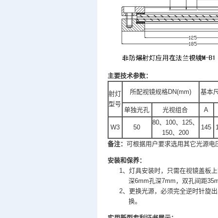
主要技术参数：
所配视镜规格DN(mm)
基本尺
射灯
型号
单独光孔
光视组合
A
80、100、125、
W3
50
145
150、200
备注：
可根据用户要求选用其它光源电
安装和保养：
1、灯具安装时，只需在视镜盖板上钻
深6mm孔深7mm，双孔间距35m
2、更换光源，必须完全逆时针旋出
换。
实用新型专利证书展示：