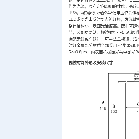
作为光源，具有定向照明的性能，亮度
IP65。视镜射灯标配24V低电压作为
LED或冷光束反射型卤钨灯杯，发光效率
整体结构小，表面光洁度高。配有可翻
节，装配更灵活。视镜射灯带有玻璃灯
选配无锁或有锁），可与法兰视镜、活
射灯金属部分材质全部采用不锈钢S30
Ra≤0.8μm，内表面机械抛光与电抛光
视镜射灯外形及安装尺寸：