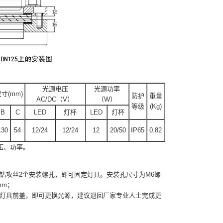
光源电压
光源功率
寸(mm)
防护
重量
AC/DC（V）
（W）
等级
(Kg)
B
C
LED
灯杯
LED
灯杯
130
54
12/24
12/24
12
20/50
IP65
0.82
压、功率。
攻丝2个安装螺孔，即可固定灯具。安装孔尺寸为M6螺
m；
灯具前盖，即可更换光源，建议退回厂家专业人士完成更