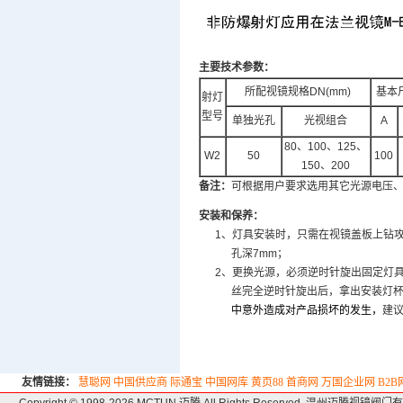
主要技术参数：
所配视镜规格DN(mm)
基本尺
射灯
型号
单独光孔
光视组合
A
80、100、125、
W2
50
100
150、200
备注：
可根据用户要求选用其它光源电压
安装和保养：
1、灯具安装时，只需在视镜盖板上钻攻丝
孔深7mm；
2、更换光源，必须逆时针旋出固定灯具后
丝完全逆时针旋出后，拿出安装灯杯灯
中意外造成对产品损坏的发生，
建
友情链接：
慧聪网
中国供应商
际通宝
中国网库
黄页88
首商网
万国企业网
B2